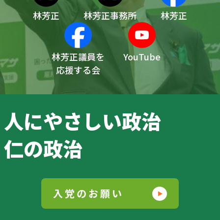
林芳正
林芳正事務所
林芳正
林芳正議員を
YouTube
応援する会
人にやさしい政治
仁の政治
入党のお願い