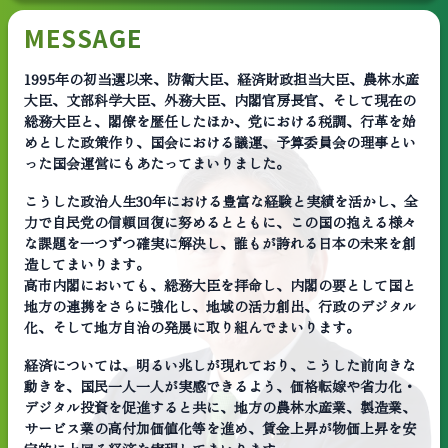
MESSAGE
1995年の初当選以来、防衛大臣、経済財政担当大臣、農林水産
大臣、文部科学大臣、外務大臣、内閣官房長官、そして現在の
総務大臣と、閣僚を歴任したほか、党における税調、行革を始
めとした政策作り、国会における議運、予算委員会の理事とい
った国会運営にもあたってまいりました。
こうした政治人生30年における豊富な経験と実績を活かし、全
力で自民党の信頼回復に努めるとともに、この国の抱える様々
な課題を一つずつ確実に解決し、誰もが誇れる日本の未来を創
造してまいります。
高市内閣においても、総務大臣を拝命し、内閣の要として国と
地方の連携をさらに強化し、地域の活力創出、行政のデジタル
化、そして地方自治の発展に取り組んでまいります。
経済については、明るい兆しが現れており、こうした前向きな
動きを、国民一人一人が実感できるよう、価格転嫁や省力化・
デジタル投資を促進すると共に、地方の農林水産業、製造業、
サービス業の高付加価値化等を進め、賃金上昇が物価上昇を安