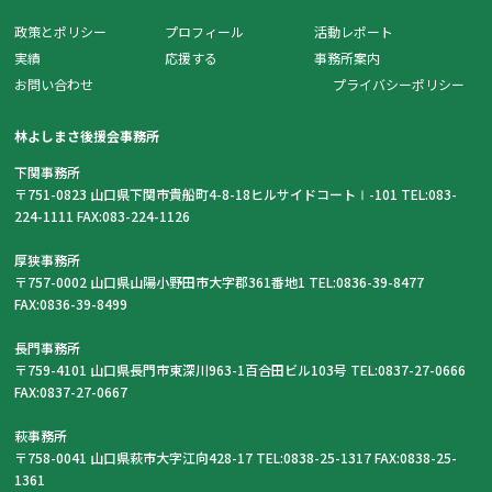
政策とポリシー
プロフィール
活動レポート
実績
応援する
事務所案内
お問い合わせ
プライバシーポリシー
林よしまさ後援会事務所
下関事務所
〒751-0823 山口県下関市貴船町4-8-18ヒルサイドコートⅠ-101 TEL:083-
224-1111 FAX:083-224-1126
厚狭事務所
〒757-0002 山口県山陽小野田市大字郡361番地1 TEL:0836-39-8477
FAX:0836-39-8499
長門事務所
〒759-4101 山口県長門市東深川963-1百合田ビル103号 TEL:0837-27-0666
FAX:0837-27-0667
萩事務所
〒758-0041 山口県萩市大字江向428-17 TEL:0838-25-1317 FAX:0838-25-
1361