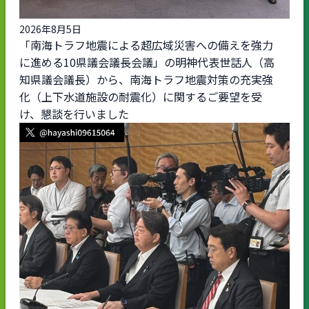
2026年8月5日
「南海トラフ地震による超広域災害への備えを強力
に進める10県議会議長会議」の明神代表世話人（高
知県議会議長）から、南海トラフ地震対策の充実強
化（上下水道施設の耐震化）に関するご要望を受
け、懇談を行いました