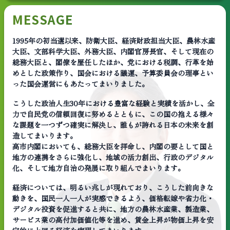
MESSAGE
1995年の初当選以来、防衛大臣、経済財政担当大臣、農林水産
大臣、文部科学大臣、外務大臣、内閣官房長官、そして現在の
総務大臣と、閣僚を歴任したほか、党における税調、行革を始
めとした政策作り、国会における議運、予算委員会の理事とい
った国会運営にもあたってまいりました。
こうした政治人生30年における豊富な経験と実績を活かし、全
力で自民党の信頼回復に努めるとともに、この国の抱える様々
な課題を一つずつ確実に解決し、誰もが誇れる日本の未来を創
造してまいります。
高市内閣においても、総務大臣を拝命し、内閣の要として国と
地方の連携をさらに強化し、地域の活力創出、行政のデジタル
化、そして地方自治の発展に取り組んでまいります。
経済については、明るい兆しが現れており、こうした前向きな
動きを、国民一人一人が実感できるよう、価格転嫁や省力化・
デジタル投資を促進すると共に、地方の農林水産業、製造業、
サービス業の高付加価値化等を進め、賃金上昇が物価上昇を安