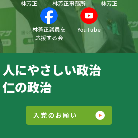
林芳正
林芳正事務所
林芳正
林芳正議員を
YouTube
応援する会
人にやさしい政治
仁の政治
入党のお願い