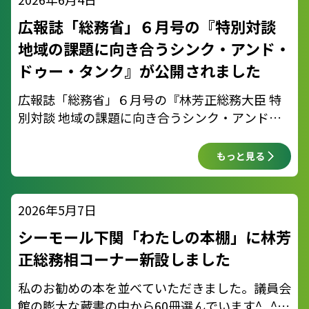
広報誌「総務省」６月号の『特別対談
地域の課題に向き合うシンク・アンド・
ドゥー・タンク』が公開されました
広報誌「総務省」６月号の『林芳正総務大臣 特
別対談 地域の課題に向き合うシンク・アンド・
ドゥー・タンク』【前編・後編】が公開されまし
た！ ぜひご覧ください♪ https://soumu-
もっと見る
gov.note.jp/n/n7a9451afdcd1
2026年5月7日
シーモール下関「わたしの本棚」に林芳
正総務相コーナー新設しました
私のお勧めの本を並べていただきました。議員会
館の膨大な蔵書の中から60冊選んでいます^_^