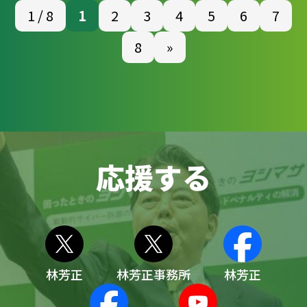
1 / 8
1
2
3
4
5
6
7
8
»
応援する
林芳正
林芳正事務所
林芳正