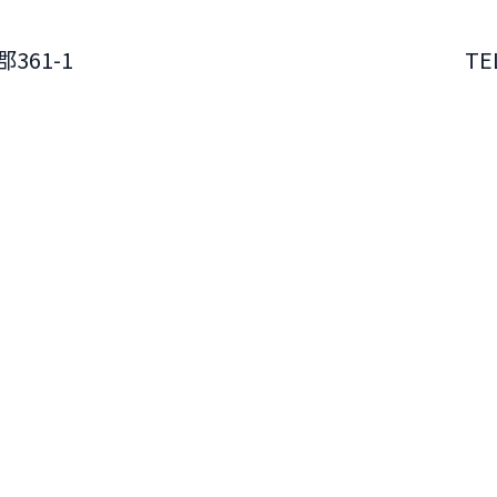
361-1
TE