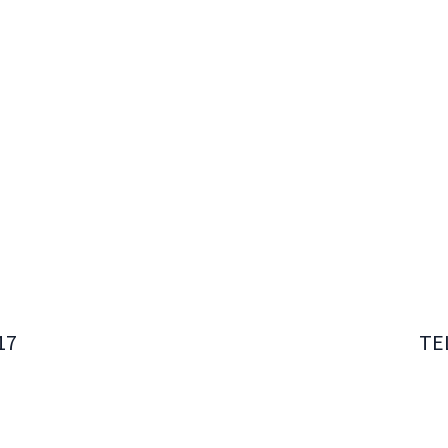
17
TE