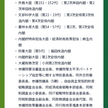
外務大臣（第151・152代）｜第2次岸田内閣・第2
次岸田改造内閣
文部科学大臣（第22・23代）｜第3次安倍第3次改
造内閣・第4次安倍内閣
農林水産大臣（第54・57代）｜第2次、第3次安倍
内閣
内閣府特命担当大臣・経済財政政策担当｜麻生内
閣
防衛大臣（第5代）｜福田改造内閣
内閣府副大臣｜第1次安倍内閣
大蔵政務次官｜小渕第2次改造内閣
参議院憲法審査会会長、参議院環太平洋パートナ
ーシップ協定等に関する特別委員長、同外交防衛
委員長、参議院議員（5期）、自由民主党知的財産
戦略調査会会長、同経済成長戦略本部座長、同税
制調査会小委員長、同IT戦略特別委員会委員長、
同税制調査会副会長、同政務調査会会長代理、同
参議院政策審議会会長、同行政改革推進本部事務