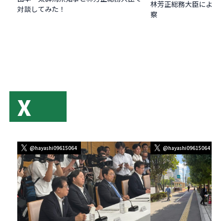
林芳正総務大臣による
対談してみた！
察
X
@hayashi09615064
@hayashi09615064