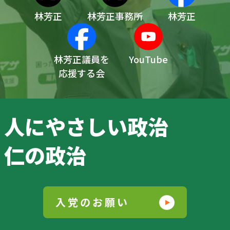
林芳正
林芳正事務所
林芳正
林芳正議員を
YouTube
応援する会
人にやさしい政治
仁の政治
入党のお願い