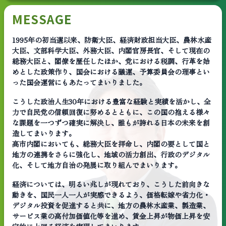
MESSAGE
1995年の初当選以来、防衛大臣、経済財政担当大臣、農林水産
大臣、文部科学大臣、外務大臣、内閣官房長官、そして現在の
総務大臣と、閣僚を歴任したほか、党における税調、行革を始
めとした政策作り、国会における議運、予算委員会の理事とい
った国会運営にもあたってまいりました。
こうした政治人生30年における豊富な経験と実績を活かし、全
力で自民党の信頼回復に努めるとともに、この国の抱える様々
な課題を一つずつ確実に解決し、誰もが誇れる日本の未来を創
造してまいります。
高市内閣においても、総務大臣を拝命し、内閣の要として国と
地方の連携をさらに強化し、地域の活力創出、行政のデジタル
化、そして地方自治の発展に取り組んでまいります。
経済については、明るい兆しが現れており、こうした前向きな
動きを、国民一人一人が実感できるよう、価格転嫁や省力化・
デジタル投資を促進すると共に、地方の農林水産業、製造業、
サービス業の高付加価値化等を進め、賃金上昇が物価上昇を安