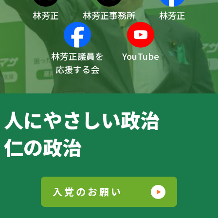
林芳正
林芳正事務所
林芳正
林芳正議員を
YouTube
応援する会
人にやさしい政治
仁の政治
入党のお願い