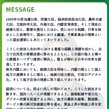
MESSAGE
1995年の初当選以来、防衛大臣、経済財政担当大臣、農林水産
大臣、文部科学大臣、外務大臣、内閣官房長官、そして現在の
総務大臣と、閣僚を歴任したほか、党における税調、行革を始
めとした政策作り、国会における議運、予算委員会の理事とい
った国会運営にもあたってまいりました。
こうした政治人生30年における豊富な経験と実績を活かし、全
力で自民党の信頼回復に努めるとともに、この国の抱える様々
な課題を一つずつ確実に解決し、誰もが誇れる日本の未来を創
造してまいります。
高市内閣においても、総務大臣を拝命し、内閣の要として国と
地方の連携をさらに強化し、地域の活力創出、行政のデジタル
化、そして地方自治の発展に取り組んでまいります。
経済については、明るい兆しが現れており、こうした前向きな
動きを、国民一人一人が実感できるよう、価格転嫁や省力化・
デジタル投資を促進すると共に、地方の農林水産業、製造業、
サービス業の高付加価値化等を進め、賃金上昇が物価上昇を安