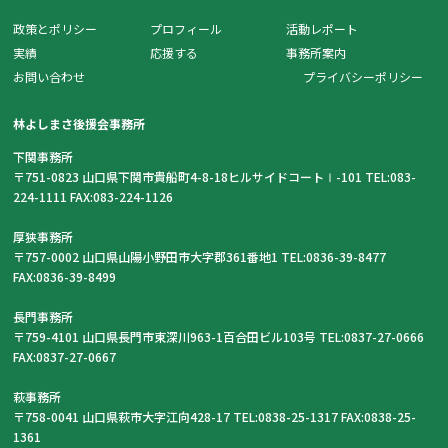
政策とポリシー
プロフィール
活動レポート
実績
応援する
事務所案内
お問い合わせ
プライバシーポリシー
林よしまさ後援会事務所
下関事務所
〒751-0823 山口県下関市貴船町4-8-18ヒルサイドコートⅠ-101 TEL:083-
224-1111 FAX:083-224-1126
厚狭事務所
〒757-0002 山口県山陽小野田市大字郡361番地1 TEL:0836-39-8477
FAX:0836-39-8499
長門事務所
〒759-4101 山口県長門市東深川963-1百合田ビル103号 TEL:0837-27-0666
FAX:0837-27-0667
萩事務所
〒758-0041 山口県萩市大字江向428-17 TEL:0838-25-1317 FAX:0838-25-
1361