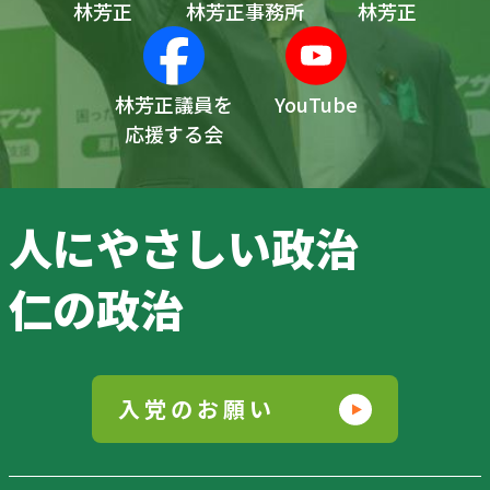
林芳正
林芳正事務所
林芳正
林芳正議員を
YouTube
応援する会
人にやさしい政治
仁の政治
入党のお願い