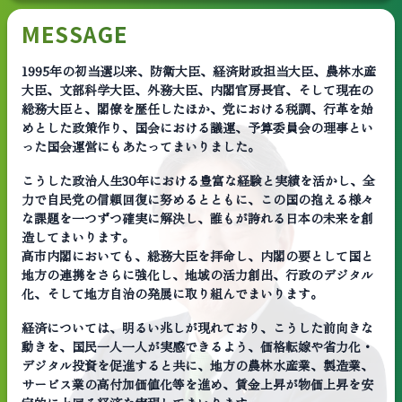
MESSAGE
1995年の初当選以来、防衛大臣、経済財政担当大臣、農林水産
大臣、文部科学大臣、外務大臣、内閣官房長官、そして現在の
総務大臣と、閣僚を歴任したほか、党における税調、行革を始
めとした政策作り、国会における議運、予算委員会の理事とい
った国会運営にもあたってまいりました。
こうした政治人生30年における豊富な経験と実績を活かし、全
力で自民党の信頼回復に努めるとともに、この国の抱える様々
な課題を一つずつ確実に解決し、誰もが誇れる日本の未来を創
造してまいります。
高市内閣においても、総務大臣を拝命し、内閣の要として国と
地方の連携をさらに強化し、地域の活力創出、行政のデジタル
化、そして地方自治の発展に取り組んでまいります。
経済については、明るい兆しが現れており、こうした前向きな
動きを、国民一人一人が実感できるよう、価格転嫁や省力化・
デジタル投資を促進すると共に、地方の農林水産業、製造業、
サービス業の高付加価値化等を進め、賃金上昇が物価上昇を安