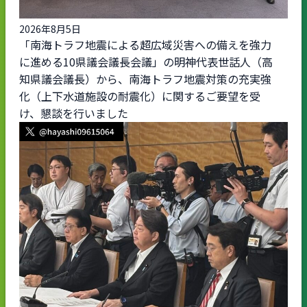
2026年8月5日
「南海トラフ地震による超広域災害への備えを強力
に進める10県議会議長会議」の明神代表世話人（高
知県議会議長）から、南海トラフ地震対策の充実強
化（上下水道施設の耐震化）に関するご要望を受
け、懇談を行いました