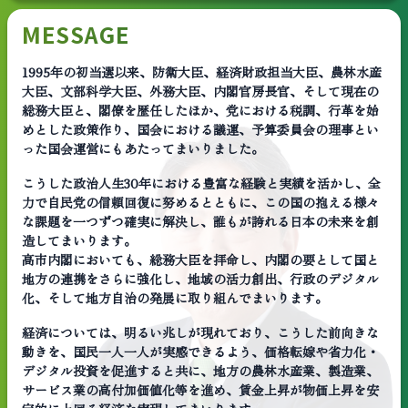
MESSAGE
1995年の初当選以来、防衛大臣、経済財政担当大臣、農林水産
大臣、文部科学大臣、外務大臣、内閣官房長官、そして現在の
総務大臣と、閣僚を歴任したほか、党における税調、行革を始
めとした政策作り、国会における議運、予算委員会の理事とい
った国会運営にもあたってまいりました。
こうした政治人生30年における豊富な経験と実績を活かし、全
力で自民党の信頼回復に努めるとともに、この国の抱える様々
な課題を一つずつ確実に解決し、誰もが誇れる日本の未来を創
造してまいります。
高市内閣においても、総務大臣を拝命し、内閣の要として国と
地方の連携をさらに強化し、地域の活力創出、行政のデジタル
化、そして地方自治の発展に取り組んでまいります。
経済については、明るい兆しが現れており、こうした前向きな
動きを、国民一人一人が実感できるよう、価格転嫁や省力化・
デジタル投資を促進すると共に、地方の農林水産業、製造業、
サービス業の高付加価値化等を進め、賃金上昇が物価上昇を安