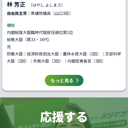
林 芳正
（はやし よしまさ）
自由民主党
｜衆議院議員（山口3区）
現在
内閣総理大臣臨時代理就任順位第1位
総務大臣（第33・34代）
元
防衛大臣｜経済財政担当大臣｜農林水産大臣（2回）｜文部科学
大臣（2回）｜外務大臣（2回）｜内閣官房長官（3回）
もっと見る
応援する