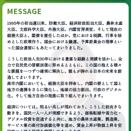
MESSAGE
1995年の初当選以来、防衛大臣、経済財政担当大臣、農林水産
大臣、文部科学大臣、外務大臣、内閣官房長官、そして現在の
総務大臣と、閣僚を歴任したほか、党における税調、行革を始
めとした政策作り、国会における議運、予算委員会の理事とい
った国会運営にもあたってまいりました。
こうした政治人生30年における豊富な経験と実績を活かし、全
力で自民党の信頼回復に努めるとともに、この国の抱える様々
な課題を一つずつ確実に解決し、誰もが誇れる日本の未来を創
造してまいります。
高市内閣においても、総務大臣を拝命し、内閣の要として国と
地方の連携をさらに強化し、地域の活力創出、行政のデジタル
化、そして地方自治の発展に取り組んでまいります。
経済については、明るい兆しが現れており、こうした前向きな
動きを、国民一人一人が実感できるよう、価格転嫁や省力化・
デジタル投資を促進すると共に、地方の農林水産業、製造業、
サービス業の高付加価値化等を進め、賃金上昇が物価上昇を安