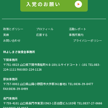
入党のお願い
政策とポリシー
プロフィール
活動レポート
実績
応援する
事務所案内
お問い合わせ
プライバシーポリシー
林よしまさ後援会事務所
下関事務所
〒751-0823 山口県下関市貴船町4-8-18ヒルサイドコートⅠ-101 TEL:083-
224-1111 FAX:083-224-1126
厚狭事務所
〒757-0002 山口県山陽小野田市大字郡361番地1 TEL:0836-39-8477
FAX:0836-39-8499
長門事務所
〒759-4101 山口県長門市東深川963-1百合田ビル103号 TEL:0837-27-0666
FAX:0837-27-0667