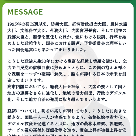
MESSAGE
1995年の初当選以来、防衛大臣、経済財政担当大臣、農林水産
大臣、文部科学大臣、外務大臣、内閣官房長官、そして現在の
総務大臣と、閣僚を歴任したほか、党における税調、行革を始
めとした政策作り、国会における議運、予算委員会の理事とい
った国会運営にもあたってまいりました。
こうした政治人生30年における豊富な経験と実績を活かし、全
力で自民党の信頼回復に努めるとともに、この国の抱える様々
な課題を一つずつ確実に解決し、誰もが誇れる日本の未来を創
造してまいります。
高市内閣においても、総務大臣を拝命し、内閣の要として国と
地方の連携をさらに強化し、地域の活力創出、行政のデジタル
化、そして地方自治の発展に取り組んでまいります。
経済については、明るい兆しが現れており、こうした前向きな
動きを、国民一人一人が実感できるよう、価格転嫁や省力化・
デジタル投資を促進すると共に、地方の農林水産業、製造業、
サービス業の高付加価値化等を進め、賃金上昇が物価上昇を安