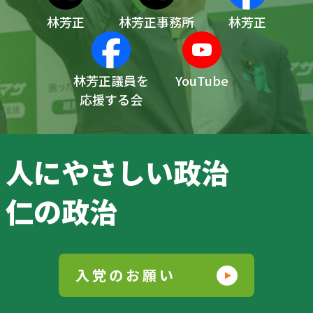
林芳正
林芳正事務所
林芳正
林芳正議員を
YouTube
応援する会
人にやさしい政治
仁の政治
入党のお願い