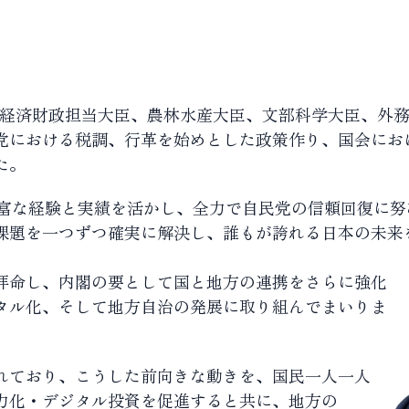
臣、経済財政担当大臣、農林水産大臣、文部科学大臣、外
党における税調、行革を始めとした政策作り、国会にお
た。
豊富な経験と実績を活かし、全力で自民党の信頼回復に努
課題を一つずつ確実に解決し、誰もが誇れる日本の未来
拝命し、内閣の要として国と地方の連携をさらに強化
タル化、そして地方自治の発展に取り組んでまいりま
れており、こうした前向きな動きを、国民一人一人
力化・デジタル投資を促進すると共に、地方の