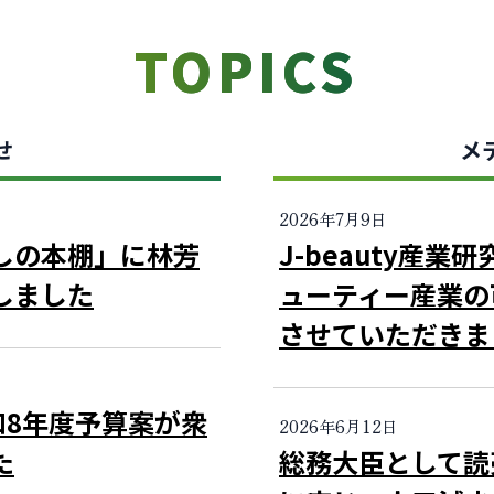
TOPICS
せ
メ
2026年7月9日
しの本棚」に林芳
J-beauty産
しました
ューティー産業の
させていただきま
和8年度予算案が衆
2026年6月12日
た
総務大臣として読