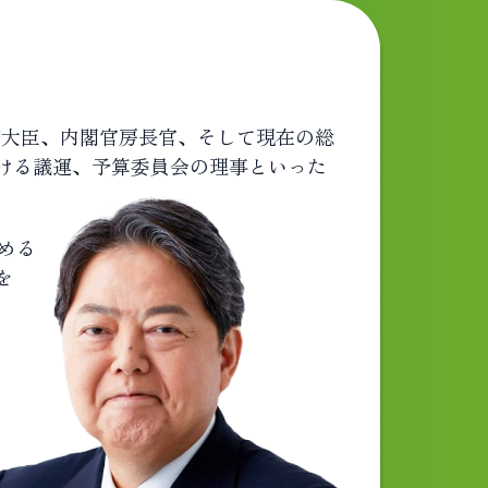
務大臣、内閣官房長官、そして現在の総
ける議運、予算委員会の理事といった
める
を