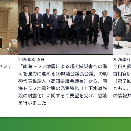
2026年8月5日
2026年8
セミナ
「南海トラフ地震による超広域災害への備
今日も
えを強力に進める10県議会議長会議」の明
首相官
神代表世話人（高知県議会議長）から、南
（第７
海トラフ地震対策の充実強化（上下水道施
ともに
設の耐震化）に関するご要望を受け、懇談
の情報
を行いました