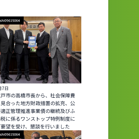
月7日
水戸市の高橋市長から、社会保障費
に見合った地方財政措置の拡充、公
等適正管理推進事業債の継続及びふ
納税に係るワンストップ特例制度に
ご要望を受け、懇談を行いました