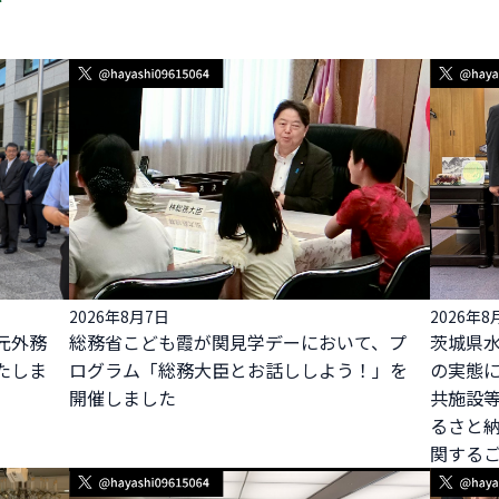
2026年8月7日
2026年8
元外務
総務省こども霞が関見学デーにおいて、プ
茨城県
たしま
ログラム「総務大臣とお話ししよう！」を
の実態
開催しました
共施設
るさと
関する