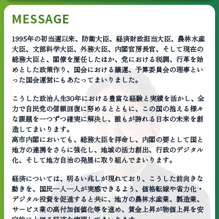
MESSAGE
1995年の初当選以来、防衛大臣、経済財政担当大臣、農林水産
大臣、文部科学大臣、外務大臣、内閣官房長官、そして現在の
総務大臣と、閣僚を歴任したほか、党における税調、行革を始
めとした政策作り、国会における議運、予算委員会の理事とい
った国会運営にもあたってまいりました。
こうした政治人生30年における豊富な経験と実績を活かし、全
力で自民党の信頼回復に努めるとともに、この国の抱える様々
な課題を一つずつ確実に解決し、誰もが誇れる日本の未来を創
造してまいります。
高市内閣においても、総務大臣を拝命し、内閣の要として国と
地方の連携をさらに強化し、地域の活力創出、行政のデジタル
化、そして地方自治の発展に取り組んでまいります。
経済については、明るい兆しが現れており、こうした前向きな
動きを、国民一人一人が実感できるよう、価格転嫁や省力化・
デジタル投資を促進すると共に、地方の農林水産業、製造業、
サービス業の高付加価値化等を進め、賃金上昇が物価上昇を安