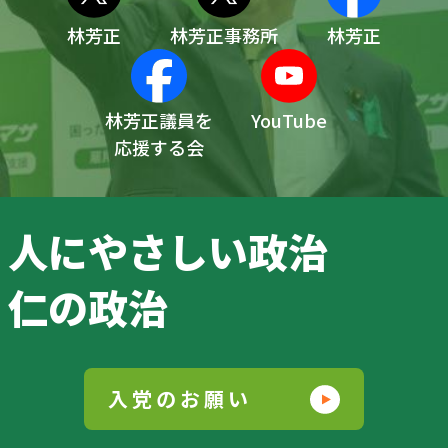
林芳正
林芳正事務所
林芳正
林芳正議員を
YouTube
応援する会
人にやさしい政治
仁の政治
入党のお願い