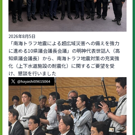
2026年8月5日
「南海トラフ地震による超広域災害への備えを強力
に進める10県議会議長会議」の明神代表世話人（高
知県議会議長）から、南海トラフ地震対策の充実強
化（上下水道施設の耐震化）に関するご要望を受
け、懇談を行いました