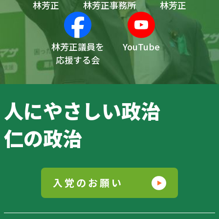
林芳正
林芳正事務所
林芳正
林芳正議員を
YouTube
応援する会
人にやさしい政治
仁の政治
入党のお願い