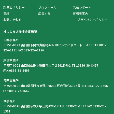
政策とポリシー
プロフィール
活動レポート
実績
応援する
事務所案内
お問い合わせ
プライバシーポリシー
林よしまさ後援会事務所
下関事務所
〒751-0823 山口県下関市貴船町4-8-18ヒルサイドコートⅠ-101 TEL:083-
224-1111 FAX:083-224-1126
厚狭事務所
〒757-0002 山口県山陽小野田市大字郡361番地1 TEL:0836-39-8477
FAX:0836-39-8499
長門事務所
〒759-4101 山口県長門市東深川963-1百合田ビル103号 TEL:0837-27-0666
FAX:0837-27-0667
萩事務所
〒758-0041 山口県萩市大字江向428-17 TEL:0838-25-1317 FAX:0838-25-
1361