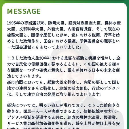
MESSAGE
1995年の初当選以来、防衛大臣、経済財政担当大臣、農林水産
大臣、文部科学大臣、外務大臣、内閣官房長官、そして現在の
総務大臣と、閣僚を歴任したほか、党における税調、行革を始
めとした政策作り、国会における議運、予算委員会の理事とい
った国会運営にもあたってまいりました。
こうした政治人生30年における豊富な経験と実績を活かし、全
力で自民党の信頼回復に努めるとともに、この国の抱える様々
な課題を一つずつ確実に解決し、誰もが誇れる日本の未来を創
造してまいります。
高市内閣においても、総務大臣を拝命し、内閣の要として国と
地方の連携をさらに強化し、地域の活力創出、行政のデジタル
化、そして地方自治の発展に取り組んでまいります。
経済については、明るい兆しが現れており、こうした前向きな
動きを、国民一人一人が実感できるよう、価格転嫁や省力化・
デジタル投資を促進すると共に、地方の農林水産業、製造業、
サービス業の高付加価値化等を進め、賃金上昇が物価上昇を安