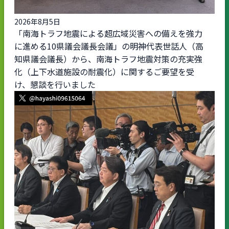
2026年8月5日
「南海トラフ地震による超広域災害への備えを強力
に進める10県議会議長会議」の明神代表世話人（高
知県議会議長）から、南海トラフ地震対策の充実強
化（上下水道施設の耐震化）に関するご要望を受
け、懇談を行いました