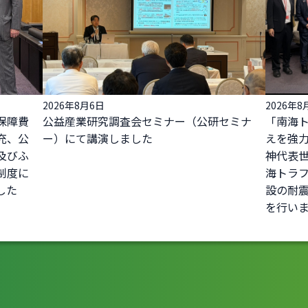
2026年8月6日
2026年8
保障費
公益産業研究調査会セミナー（公研セミナ
「南海
充、公
ー）にて講演しました
えを強力
及びふ
神代表
制度に
海トラ
した
設の耐
を行い