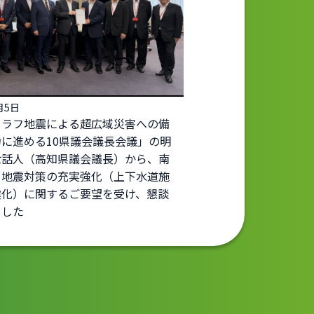
月5日
トラフ地震による超広域災害への備
に進める10県議会議長会議」の明
世話人（高知県議会議長）から、南
フ地震対策の充実強化（上下水道施
震化）に関するご要望を受け、懇談
ました