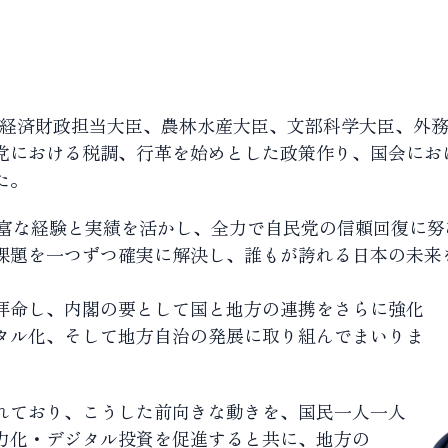
臣、経済財政担当大臣、農林水産大臣、文部科学大臣、外
党における税調、行革を始めとした政策作り、国会にお
た。
豊富な経験と実績を活かし、全力で自民党の信頼回復に努
課題を一つずつ確実に解決し、誰もが誇れる日本の未来
拝命し、内閣の要として国と地方の連携をさらに強化
タル化、そして地方自治の発展に取り組んでまいりま
れており、こうした前向きな動きを、国民一人一人
力化・デジタル投資を促進すると共に、地方の