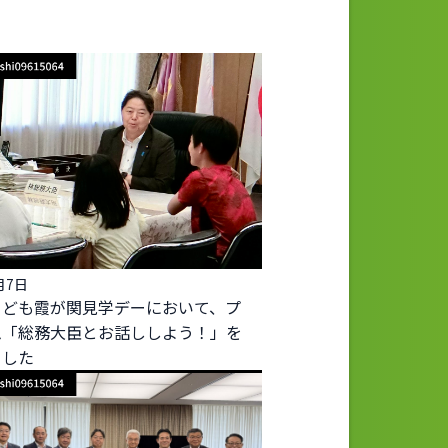
月7日
こども霞が関見学デーにおいて、プ
ム「総務大臣とお話ししよう！」を
ました