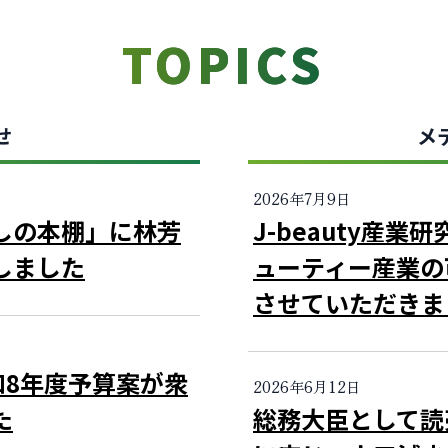
TOPICS
せ
メ
2026年7月9日
しの本棚」に林芳
J-beauty産
しました
ューティー産業の
させていただきま
和8年度予算案が衆
2026年6月12日
た
総務大臣として読