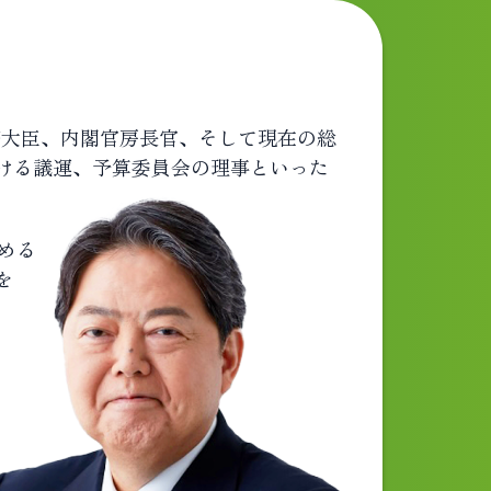
務大臣、内閣官房長官、そして現在の総
ける議運、予算委員会の理事といった
める
を