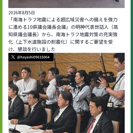
2026年8月5日
「南海トラフ地震による超広域災害への備えを強力
に進める10県議会議長会議」の明神代表世話人（高
知県議会議長）から、南海トラフ地震対策の充実強
化（上下水道施設の耐震化）に関するご要望を受
け、懇談を行いました