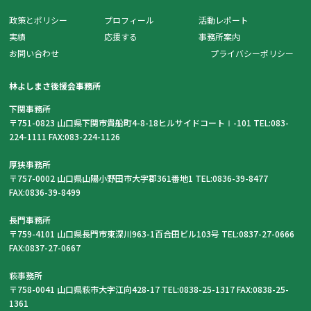
政策とポリシー
プロフィール
活動レポート
実績
応援する
事務所案内
お問い合わせ
プライバシーポリシー
林よしまさ後援会事務所
下関事務所
〒751-0823 山口県下関市貴船町4-8-18ヒルサイドコートⅠ-101 TEL:083-
224-1111 FAX:083-224-1126
厚狭事務所
〒757-0002 山口県山陽小野田市大字郡361番地1 TEL:0836-39-8477
FAX:0836-39-8499
長門事務所
〒759-4101 山口県長門市東深川963-1百合田ビル103号 TEL:0837-27-0666
FAX:0837-27-0667
萩事務所
〒758-0041 山口県萩市大字江向428-17 TEL:0838-25-1317 FAX:0838-25-
1361