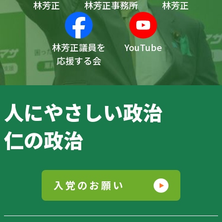
林芳正
林芳正事務所
林芳正
林芳正議員を
YouTube
応援する会
人にやさしい政治
仁の政治
入党のお願い