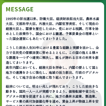
MESSAGE
1995年の初当選以来、防衛大臣、経済財政担当大臣、農林水産
大臣、文部科学大臣、外務大臣、内閣官房長官、そして現在の
総務大臣と、閣僚を歴任したほか、党における税調、行革を始
めとした政策作り、国会における議運、予算委員会の理事とい
った国会運営にもあたってまいりました。
こうした政治人生30年における豊富な経験と実績を活かし、全
力で自民党の信頼回復に努めるとともに、この国の抱える様々
な課題を一つずつ確実に解決し、誰もが誇れる日本の未来を創
造してまいります。
高市内閣においても、総務大臣を拝命し、内閣の要として国と
地方の連携をさらに強化し、地域の活力創出、行政のデジタル
化、そして地方自治の発展に取り組んでまいります。
経済については、明るい兆しが現れており、こうした前向きな
動きを、国民一人一人が実感できるよう、価格転嫁や省力化・
デジタル投資を促進すると共に、地方の農林水産業、製造業、
サービス業の高付加価値化等を進め、賃金上昇が物価上昇を安