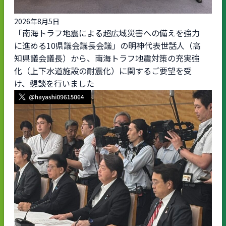
2026年8月5日
「南海トラフ地震による超広域災害への備えを強力
に進める10県議会議長会議」の明神代表世話人（高
知県議会議長）から、南海トラフ地震対策の充実強
化（上下水道施設の耐震化）に関するご要望を受
け、懇談を行いました