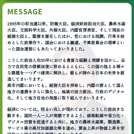
MESSAGE
1995年の初当選以来、防衛大臣、経済財政担当大臣、農林水産
大臣、文部科学大臣、外務大臣、内閣官房長官、そして現在の
総務大臣と、閣僚を歴任したほか、党における税調、行革を始
めとした政策作り、国会における議運、予算委員会の理事とい
った国会運営にもあたってまいりました。
こうした政治人生30年における豊富な経験と実績を活かし、全
力で自民党の信頼回復に努めるとともに、この国の抱える様々
な課題を一つずつ確実に解決し、誰もが誇れる日本の未来を創
造してまいります。
高市内閣においても、総務大臣を拝命し、内閣の要として国と
地方の連携をさらに強化し、地域の活力創出、行政のデジタル
化、そして地方自治の発展に取り組んでまいります。
経済については、明るい兆しが現れており、こうした前向きな
動きを、国民一人一人が実感できるよう、価格転嫁や省力化・
デジタル投資を促進すると共に、地方の農林水産業、製造業、
サービス業の高付加価値化等を進め、賃金上昇が物価上昇を安