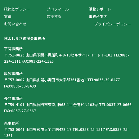
政策とポリシー
プロフィール
活動レポート
実績
応援する
事務所案内
お問い合わせ
プライバシーポリシー
林よしまさ後援会事務所
下関事務所
〒751-0823 山口県下関市貴船町4-8-18ヒルサイドコートⅠ-101 TEL:083-
224-1111 FAX:083-224-1126
厚狭事務所
〒757-0002 山口県山陽小野田市大字郡361番地1 TEL:0836-39-8477
FAX:0836-39-8499
長門事務所
〒759-4101 山口県長門市東深川963-1百合田ビル103号 TEL:0837-27-0666
FAX:0837-27-0667
萩事務所
〒758-0041 山口県萩市大字江向428-17 TEL:0838-25-1317 FAX:0838-25-
1361