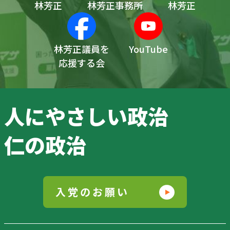
林芳正
林芳正事務所
林芳正
林芳正議員を
YouTube
応援する会
人にやさしい政治
仁の政治
入党のお願い