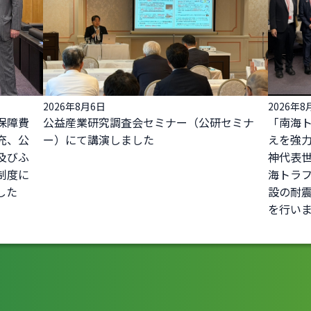
2026年8月6日
2026年8
保障費
公益産業研究調査会セミナー（公研セミナ
「南海
充、公
ー）にて講演しました
えを強力
及びふ
神代表
制度に
海トラ
した
設の耐
を行い