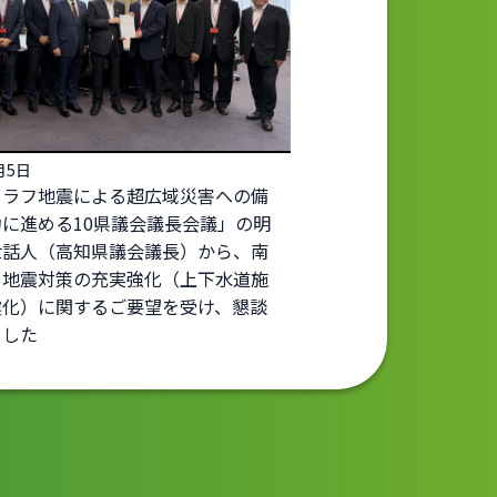
月5日
トラフ地震による超広域災害への備
に進める10県議会議長会議」の明
世話人（高知県議会議長）から、南
フ地震対策の充実強化（上下水道施
震化）に関するご要望を受け、懇談
ました