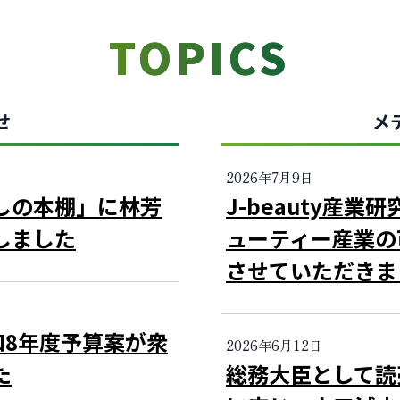
TOPICS
せ
メ
2026年7月9日
しの本棚」に林芳
J-beauty産
しました
ューティー産業の
させていただきま
和8年度予算案が衆
2026年6月12日
た
総務大臣として読