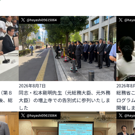
2026年8月7日
2026年8
（第８
同志・松本剛明先生（元総務大臣、元外務
総務省
後、総
大臣）の増上寺での告別式に参列いたしま
ログラ
した
開催し