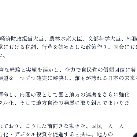
臣、経済財政担当大臣、農林水産大臣、文部科学大臣、外
党における税調、行革を始めとした政策作り、国会にお
た。
豊富な経験と実績を活かし、全力で自民党の信頼回復に努
課題を一つずつ確実に解決し、誰もが誇れる日本の未来
拝命し、内閣の要として国と地方の連携をさらに強化
タル化、そして地方自治の発展に取り組んでまいりま
れており、こうした前向きな動きを、国民一人一人
力化・デジタル投資を促進すると共に、地方の