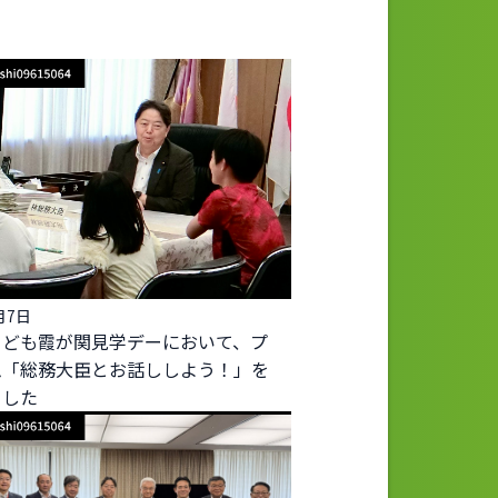
月7日
こども霞が関見学デーにおいて、プ
ム「総務大臣とお話ししよう！」を
ました