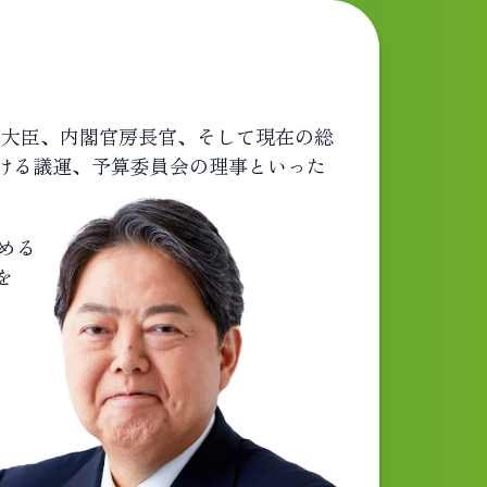
務大臣、内閣官房長官、そして現在の総
ける議運、予算委員会の理事といった
める
を