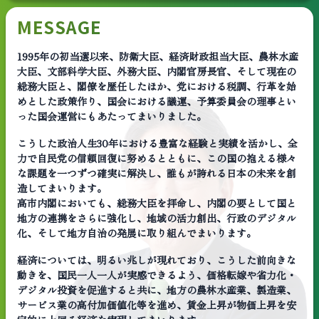
MESSAGE
1995年の初当選以来、防衛大臣、経済財政担当大臣、農林水産
大臣、文部科学大臣、外務大臣、内閣官房長官、そして現在の
総務大臣と、閣僚を歴任したほか、党における税調、行革を始
めとした政策作り、国会における議運、予算委員会の理事とい
った国会運営にもあたってまいりました。
こうした政治人生30年における豊富な経験と実績を活かし、全
力で自民党の信頼回復に努めるとともに、この国の抱える様々
な課題を一つずつ確実に解決し、誰もが誇れる日本の未来を創
造してまいります。
高市内閣においても、総務大臣を拝命し、内閣の要として国と
地方の連携をさらに強化し、地域の活力創出、行政のデジタル
化、そして地方自治の発展に取り組んでまいります。
経済については、明るい兆しが現れており、こうした前向きな
動きを、国民一人一人が実感できるよう、価格転嫁や省力化・
デジタル投資を促進すると共に、地方の農林水産業、製造業、
サービス業の高付加価値化等を進め、賃金上昇が物価上昇を安