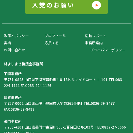
入党のお願い
政策とポリシー
プロフィール
活動レポート
実績
応援する
事務所案内
お問い合わせ
プライバシーポリシー
林よしまさ後援会事務所
下関事務所
〒751-0823 山口県下関市貴船町4-8-18ヒルサイドコートⅠ-101 TEL:083-
224-1111 FAX:083-224-1126
厚狭事務所
〒757-0002 山口県山陽小野田市大字郡361番地1 TEL:0836-39-8477
FAX:0836-39-8499
長門事務所
〒759-4101 山口県長門市東深川963-1百合田ビル103号 TEL:0837-27-0666
FAX:0837-27-0667