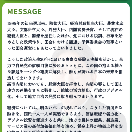
MESSAGE
1995年の初当選以来、防衛大臣、経済財政担当大臣、農林水産
大臣、文部科学大臣、外務大臣、内閣官房長官、そして現在の
総務大臣と、閣僚を歴任したほか、党における税調、行革を始
めとした政策作り、国会における議運、予算委員会の理事とい
った国会運営にもあたってまいりました。
こうした政治人生30年における豊富な経験と実績を活かし、全
力で自民党の信頼回復に努めるとともに、この国の抱える様々
な課題を一つずつ確実に解決し、誰もが誇れる日本の未来を創
造してまいります。
高市内閣においても、総務大臣を拝命し、内閣の要として国と
地方の連携をさらに強化し、地域の活力創出、行政のデジタル
化、そして地方自治の発展に取り組んでまいります。
経済については、明るい兆しが現れており、こうした前向きな
動きを、国民一人一人が実感できるよう、価格転嫁や省力化・
デジタル投資を促進すると共に、地方の農林水産業、製造業、
サービス業の高付加価値化等を進め、賃金上昇が物価上昇を安