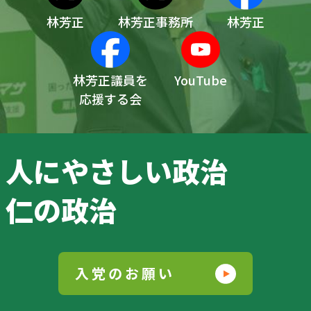
林芳正
林芳正事務所
林芳正
林芳正議員を
YouTube
応援する会
人にやさしい政治
仁の政治
入党のお願い