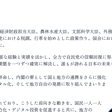
臣、経済財政担当大臣、農林水産大臣、文部科学大臣、外
党における税調、行革を始めとした政策作り、国会にお
た。
豊富な経験と実績を活かし、全力で自民党の信頼回復に努
課題を一つずつ確実に解決し、誰もが誇れる日本の未来
拝命し、内閣の要として国と地方の連携をさらに強化
タル化、そして地方自治の発展に取り組んでまいりま
れており、こうした前向きな動きを、国民一人一人
力化・デジタル投資を促進すると共に、地方の