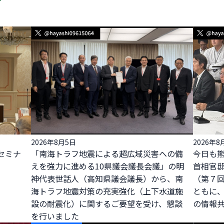
2026年8月5日
2026年8
セミナ
「南海トラフ地震による超広域災害への備
今日も
えを強力に進める10県議会議長会議」の明
首相官
神代表世話人（高知県議会議長）から、南
（第７
海トラフ地震対策の充実強化（上下水道施
ともに
設の耐震化）に関するご要望を受け、懇談
の情報
を行いました