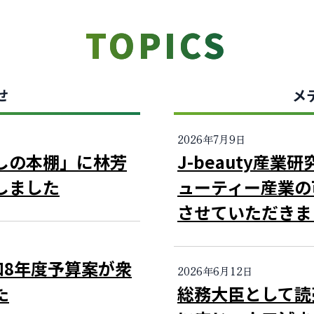
TOPICS
せ
メ
2026年7月9日
しの本棚」に林芳
J-beauty産
しました
ューティー産業の
させていただきま
和8年度予算案が衆
2026年6月12日
た
総務大臣として読