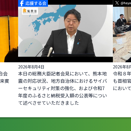
2026年8月4日
2026年8
合会
本日の総務大臣記者会見において、熊本地
令和８
、来賓
震の対応状況、地方自治体におけるサイバ
も首相
ーセキュリティ対策の強化、および令和7
におい
年度のふるさと納税受入額の公表等につい
て述べさせていただきました