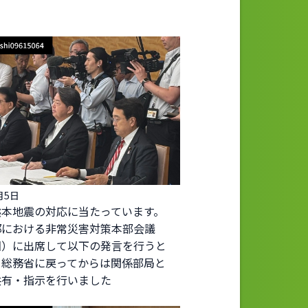
月5日
熊本地震の対応に当たっています。
邸における非常災害対策本部会議
回）に出席して以下の発言を行うと
、総務省に戻ってからは関係部局と
共有・指示を行いました