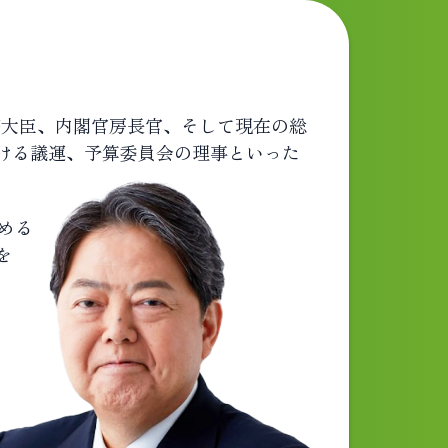
務大臣、内閣官房長官、そして現在の総
ける議運、予算委員会の理事といった
める
を