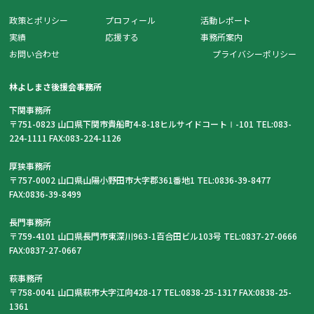
政策とポリシー
プロフィール
活動レポート
実績
応援する
事務所案内
お問い合わせ
プライバシーポリシー
林よしまさ後援会事務所
下関事務所
〒751-0823 山口県下関市貴船町4-8-18ヒルサイドコートⅠ-101 TEL:083-
224-1111 FAX:083-224-1126
厚狭事務所
〒757-0002 山口県山陽小野田市大字郡361番地1 TEL:0836-39-8477
FAX:0836-39-8499
長門事務所
〒759-4101 山口県長門市東深川963-1百合田ビル103号 TEL:0837-27-0666
FAX:0837-27-0667
萩事務所
〒758-0041 山口県萩市大字江向428-17 TEL:0838-25-1317 FAX:0838-25-
1361