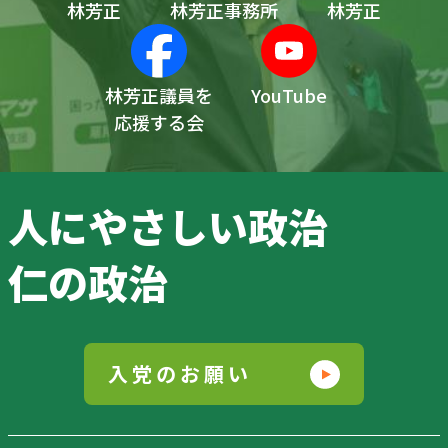
林芳正
林芳正事務所
林芳正
林芳正議員を
YouTube
応援する会
人にやさしい政治
仁の政治
入党のお願い