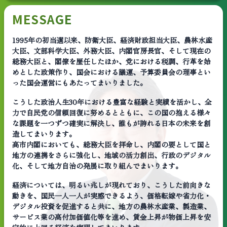
MESSAGE
1995年の初当選以来、防衛大臣、経済財政担当大臣、農林水産
大臣、文部科学大臣、外務大臣、内閣官房長官、そして現在の
総務大臣と、閣僚を歴任したほか、党における税調、行革を始
めとした政策作り、国会における議運、予算委員会の理事とい
った国会運営にもあたってまいりました。
こうした政治人生30年における豊富な経験と実績を活かし、全
力で自民党の信頼回復に努めるとともに、この国の抱える様々
な課題を一つずつ確実に解決し、誰もが誇れる日本の未来を創
造してまいります。
高市内閣においても、総務大臣を拝命し、内閣の要として国と
地方の連携をさらに強化し、地域の活力創出、行政のデジタル
化、そして地方自治の発展に取り組んでまいります。
経済については、明るい兆しが現れており、こうした前向きな
動きを、国民一人一人が実感できるよう、価格転嫁や省力化・
デジタル投資を促進すると共に、地方の農林水産業、製造業、
サービス業の高付加価値化等を進め、賃金上昇が物価上昇を安