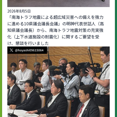
2026年8月5日
「南海トラフ地震による超広域災害への備えを強力
に進める10県議会議長会議」の明神代表世話人（高
知県議会議長）から、南海トラフ地震対策の充実強
化（上下水道施設の耐震化）に関するご要望を受
け、懇談を行いました