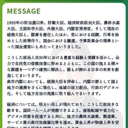
MESSAGE
1995年の初当選以来、防衛大臣、経済財政担当大臣、農林水産
大臣、文部科学大臣、外務大臣、内閣官房長官、そして現在の
総務大臣と、閣僚を歴任したほか、党における税調、行革を始
めとした政策作り、国会における議運、予算委員会の理事とい
った国会運営にもあたってまいりました。
こうした政治人生30年における豊富な経験と実績を活かし、全
力で自民党の信頼回復に努めるとともに、この国の抱える様々
な課題を一つずつ確実に解決し、誰もが誇れる日本の未来を創
造してまいります。
高市内閣においても、総務大臣を拝命し、内閣の要として国と
地方の連携をさらに強化し、地域の活力創出、行政のデジタル
化、そして地方自治の発展に取り組んでまいります。
経済については、明るい兆しが現れており、こうした前向きな
動きを、国民一人一人が実感できるよう、価格転嫁や省力化・
デジタル投資を促進すると共に、地方の農林水産業、製造業、
サービス業の高付加価値化等を進め、賃金上昇が物価上昇を安