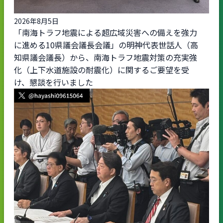
2026年8月5日
「南海トラフ地震による超広域災害への備えを強力
に進める10県議会議長会議」の明神代表世話人（高
知県議会議長）から、南海トラフ地震対策の充実強
化（上下水道施設の耐震化）に関するご要望を受
け、懇談を行いました