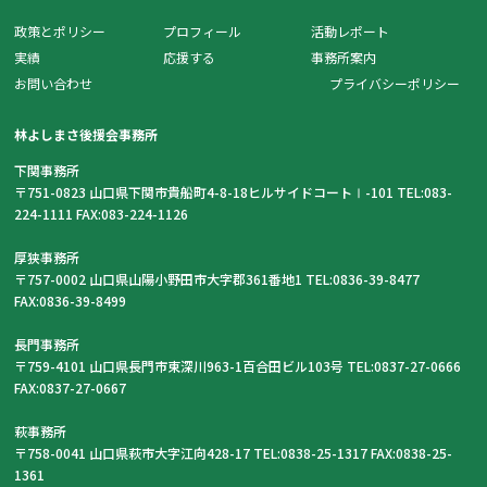
政策とポリシー
プロフィール
活動レポート
実績
応援する
事務所案内
お問い合わせ
プライバシーポリシー
林よしまさ後援会事務所
下関事務所
〒751-0823 山口県下関市貴船町4-8-18ヒルサイドコートⅠ-101 TEL:083-
224-1111 FAX:083-224-1126
厚狭事務所
〒757-0002 山口県山陽小野田市大字郡361番地1 TEL:0836-39-8477
FAX:0836-39-8499
長門事務所
〒759-4101 山口県長門市東深川963-1百合田ビル103号 TEL:0837-27-0666
FAX:0837-27-0667
萩事務所
〒758-0041 山口県萩市大字江向428-17 TEL:0838-25-1317 FAX:0838-25-
1361