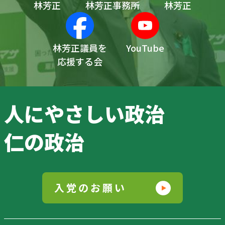
林芳正
林芳正事務所
林芳正
林芳正議員を
YouTube
応援する会
人にやさしい政治
仁の政治
入党のお願い