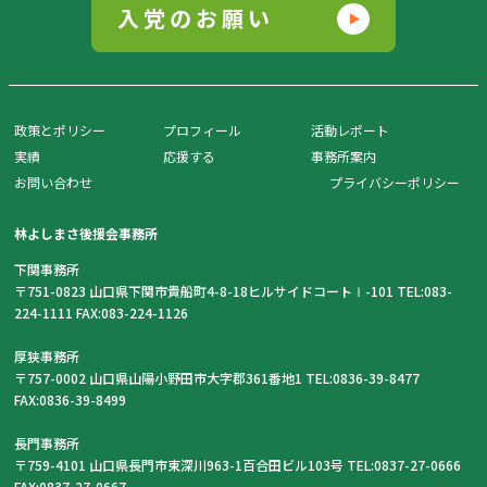
入党のお願い
政策とポリシー
プロフィール
活動レポート
実績
応援する
事務所案内
お問い合わせ
プライバシーポリシー
林よしまさ後援会事務所
下関事務所
〒751-0823 山口県下関市貴船町4-8-18ヒルサイドコートⅠ-101 TEL:083-
224-1111 FAX:083-224-1126
厚狭事務所
〒757-0002 山口県山陽小野田市大字郡361番地1 TEL:0836-39-8477
FAX:0836-39-8499
長門事務所
〒759-4101 山口県長門市東深川963-1百合田ビル103号 TEL:0837-27-0666
FAX:0837-27-0667