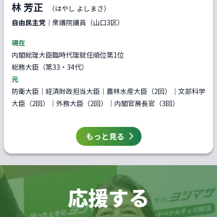
林 芳正
（はやし よしまさ）
自由民主党
｜衆議院議員（山口3区）
現在
内閣総理大臣臨時代理就任順位第1位
総務大臣（第33・34代）
元
防衛大臣｜経済財政担当大臣｜農林水産大臣（2回）｜文部科学
大臣（2回）｜外務大臣（2回）｜内閣官房長官（3回）
もっと見る
応援する