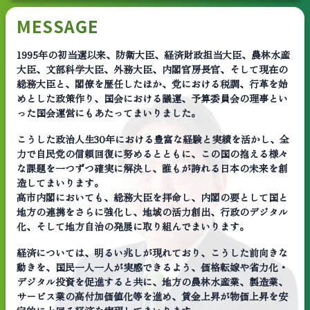
MESSAGE
1995年の初当選以来、防衛大臣、経済財政担当大臣、農林水産
大臣、文部科学大臣、外務大臣、内閣官房長官、そして現在の
総務大臣と、閣僚を歴任したほか、党における税調、行革を始
めとした政策作り、国会における議運、予算委員会の理事とい
った国会運営にもあたってまいりました。
こうした政治人生30年における豊富な経験と実績を活かし、全
力で自民党の信頼回復に努めるとともに、この国の抱える様々
な課題を一つずつ確実に解決し、誰もが誇れる日本の未来を創
造してまいります。
高市内閣においても、総務大臣を拝命し、内閣の要として国と
地方の連携をさらに強化し、地域の活力創出、行政のデジタル
化、そして地方自治の発展に取り組んでまいります。
経済については、明るい兆しが現れており、こうした前向きな
動きを、国民一人一人が実感できるよう、価格転嫁や省力化・
デジタル投資を促進すると共に、地方の農林水産業、製造業、
サービス業の高付加価値化等を進め、賃金上昇が物価上昇を安