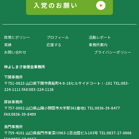
入党のお願い
政策とポリシー
プロフィール
活動レポート
実績
応援する
事務所案内
お問い合わせ
プライバシーポリシー
林よしまさ後援会事務所
下関事務所
〒751-0823 山口県下関市貴船町4-8-18ヒルサイドコートⅠ-101 TEL:083-
224-1111 FAX:083-224-1126
厚狭事務所
〒757-0002 山口県山陽小野田市大字郡361番地1 TEL:0836-39-8477
FAX:0836-39-8499
長門事務所
〒759-4101 山口県長門市東深川963-1百合田ビル103号 TEL:0837-27-0666
FAX:0837-27-0667