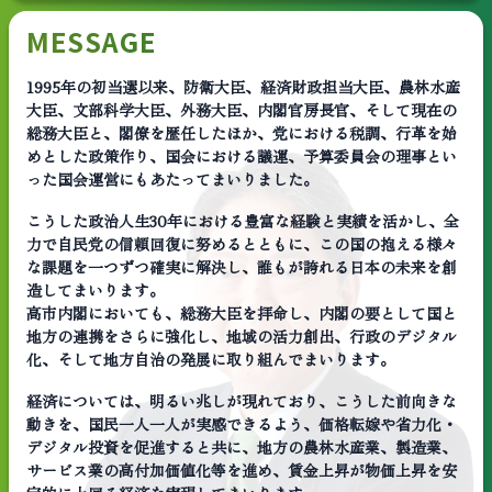
MESSAGE
1995年の初当選以来、防衛大臣、経済財政担当大臣、農林水産
大臣、文部科学大臣、外務大臣、内閣官房長官、そして現在の
総務大臣と、閣僚を歴任したほか、党における税調、行革を始
めとした政策作り、国会における議運、予算委員会の理事とい
った国会運営にもあたってまいりました。
こうした政治人生30年における豊富な経験と実績を活かし、全
力で自民党の信頼回復に努めるとともに、この国の抱える様々
な課題を一つずつ確実に解決し、誰もが誇れる日本の未来を創
造してまいります。
高市内閣においても、総務大臣を拝命し、内閣の要として国と
地方の連携をさらに強化し、地域の活力創出、行政のデジタル
化、そして地方自治の発展に取り組んでまいります。
経済については、明るい兆しが現れており、こうした前向きな
動きを、国民一人一人が実感できるよう、価格転嫁や省力化・
デジタル投資を促進すると共に、地方の農林水産業、製造業、
サービス業の高付加価値化等を進め、賃金上昇が物価上昇を安