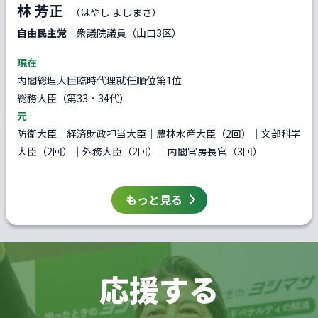
林 芳正
（はやし よしまさ）
自由民主党
｜衆議院議員（山口3区）
現在
内閣総理大臣臨時代理就任順位第1位
総務大臣（第33・34代）
元
防衛大臣｜経済財政担当大臣｜農林水産大臣（2回）｜文部科学
大臣（2回）｜外務大臣（2回）｜内閣官房長官（3回）
もっと見る
応援する