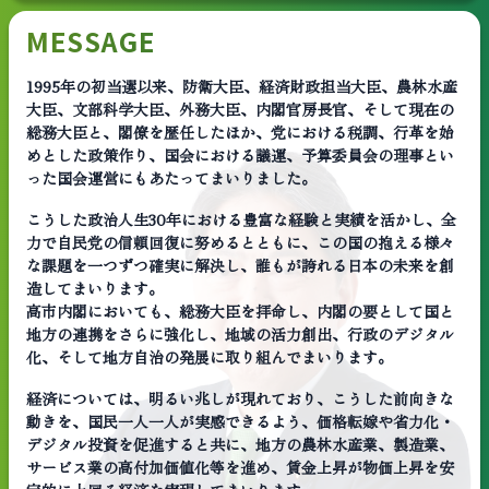
MESSAGE
1995年の初当選以来、防衛大臣、経済財政担当大臣、農林水産
大臣、文部科学大臣、外務大臣、内閣官房長官、そして現在の
総務大臣と、閣僚を歴任したほか、党における税調、行革を始
めとした政策作り、国会における議運、予算委員会の理事とい
った国会運営にもあたってまいりました。
こうした政治人生30年における豊富な経験と実績を活かし、全
力で自民党の信頼回復に努めるとともに、この国の抱える様々
な課題を一つずつ確実に解決し、誰もが誇れる日本の未来を創
造してまいります。
高市内閣においても、総務大臣を拝命し、内閣の要として国と
地方の連携をさらに強化し、地域の活力創出、行政のデジタル
化、そして地方自治の発展に取り組んでまいります。
経済については、明るい兆しが現れており、こうした前向きな
動きを、国民一人一人が実感できるよう、価格転嫁や省力化・
デジタル投資を促進すると共に、地方の農林水産業、製造業、
サービス業の高付加価値化等を進め、賃金上昇が物価上昇を安