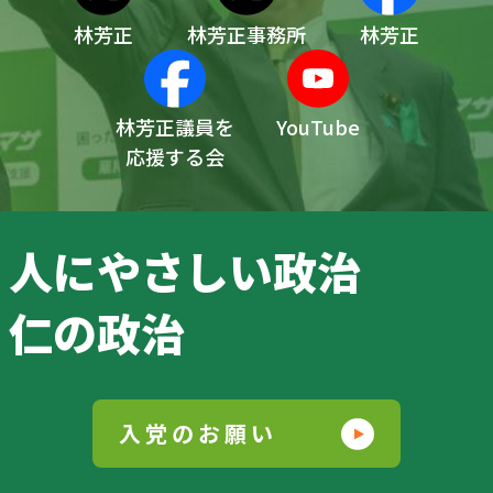
林芳正
林芳正事務所
林芳正
林芳正議員を
YouTube
応援する会
人にやさしい政治
仁の政治
入党のお願い