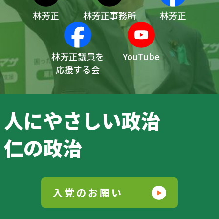
林芳正
林芳正事務所
林芳正
林芳正議員を
YouTube
応援する会
人にやさしい政治
仁の政治
入党のお願い