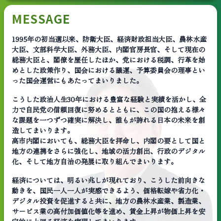
MESSAGE
1995年の初当選以来、防衛大臣、経済財政担当大臣、農林水産
大臣、文部科学大臣、外務大臣、内閣官房長官、そして現在の
総務大臣と、閣僚を歴任したほか、党における税調、行革を始
めとした政策作り、国会における議運、予算委員会の理事とい
った国会運営にもあたってまいりました。
こうした政治人生30年における豊富な経験と実績を活かし、全
力で自民党の信頼回復に努めるとともに、この国の抱える様々
な課題を一つずつ確実に解決し、誰もが誇れる日本の未来を創
造してまいります。
高市内閣においても、総務大臣を拝命し、内閣の要として国と
地方の連携をさらに強化し、地域の活力創出、行政のデジタル
化、そして地方自治の発展に取り組んでまいります。
経済については、明るい兆しが現れており、こうした前向きな
動きを、国民一人一人が実感できるよう、価格転嫁や省力化・
デジタル投資を促進すると共に、地方の農林水産業、製造業、
サービス業の高付加価値化等を進め、賃金上昇が物価上昇を安