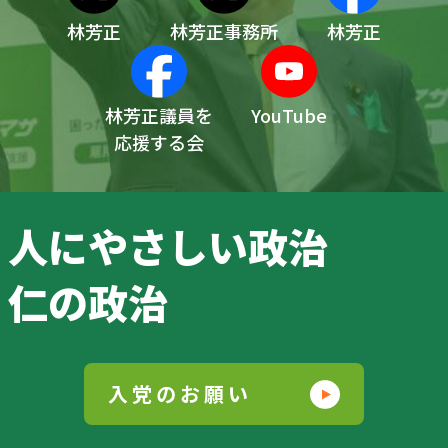
林芳正
林芳正事務所
林芳正
林芳正議員を
YouTube
応援する会
人にやさしい政治
仁の政治
入党のお願い