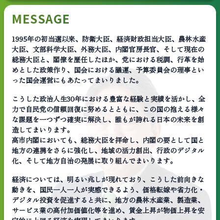
MESSAGE
1995年の初当選以来、防衛大臣、経済財政担当大臣、農林水産
大臣、文部科学大臣、外務大臣、内閣官房長官、そして現在の
総務大臣と、閣僚を歴任したほか、党における税調、行革を始
めとした政策作り、国会における議運、予算委員会の理事とい
った国会運営にもあたってまいりました。
こうした政治人生30年における豊富な経験と実績を活かし、全
力で自民党の信頼回復に努めるとともに、この国の抱える様々
な課題を一つずつ確実に解決し、誰もが誇れる日本の未来を創
造してまいります。
高市内閣においても、総務大臣を拝命し、内閣の要として国と
地方の連携をさらに強化し、地域の活力創出、行政のデジタル
化、そして地方自治の発展に取り組んでまいります。
経済については、明るい兆しが現れており、こうした前向きな
動きを、国民一人一人が実感できるよう、価格転嫁や省力化・
デジタル投資を促進すると共に、地方の農林水産業、製造業、
サービス業の高付加価値化等を進め、賃金上昇が物価上昇を安