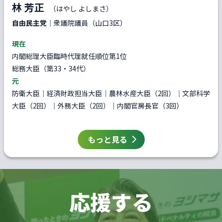
林 芳正
（はやし よしまさ）
自由民主党
｜衆議院議員（山口3区）
現在
内閣総理大臣臨時代理就任順位第1位
総務大臣（第33・34代）
元
防衛大臣｜経済財政担当大臣｜農林水産大臣（2回）｜文部科学
大臣（2回）｜外務大臣（2回）｜内閣官房長官（3回）
もっと見る
応援する