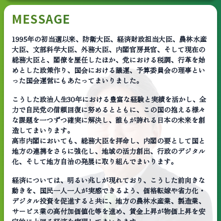
MESSAGE
1995年の初当選以来、防衛大臣、経済財政担当大臣、農林水産
大臣、文部科学大臣、外務大臣、内閣官房長官、そして現在の
総務大臣と、閣僚を歴任したほか、党における税調、行革を始
めとした政策作り、国会における議運、予算委員会の理事とい
った国会運営にもあたってまいりました。
こうした政治人生30年における豊富な経験と実績を活かし、全
力で自民党の信頼回復に努めるとともに、この国の抱える様々
な課題を一つずつ確実に解決し、誰もが誇れる日本の未来を創
造してまいります。
高市内閣においても、総務大臣を拝命し、内閣の要として国と
地方の連携をさらに強化し、地域の活力創出、行政のデジタル
化、そして地方自治の発展に取り組んでまいります。
経済については、明るい兆しが現れており、こうした前向きな
動きを、国民一人一人が実感できるよう、価格転嫁や省力化・
デジタル投資を促進すると共に、地方の農林水産業、製造業、
サービス業の高付加価値化等を進め、賃金上昇が物価上昇を安