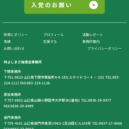
入党のお願い
政策とポリシー
プロフィール
活動レポート
実績
応援する
事務所案内
お問い合わせ
プライバシーポリシー
林よしまさ後援会事務所
下関事務所
〒751-0823 山口県下関市貴船町4-8-18ヒルサイドコートⅠ-101 TEL:083-
224-1111 FAX:083-224-1126
厚狭事務所
〒757-0002 山口県山陽小野田市大字郡361番地1 TEL:0836-39-8477
FAX:0836-39-8499
長門事務所
〒759-4101 山口県長門市東深川963-1百合田ビル103号 TEL:0837-27-0666
FAX:0837-27-0667