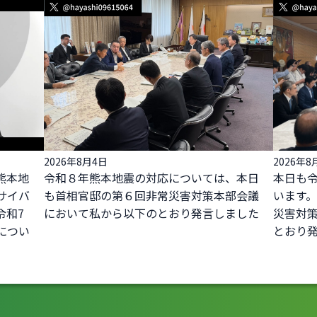
2026年8月4日
2026年8
熊本地
令和８年熊本地震の対応については、本日
本日も
サイバ
も首相官邸の第６回非常災害対策本部会議
います
令和7
において私から以下のとおり発言しました
災害対
につい
とおり