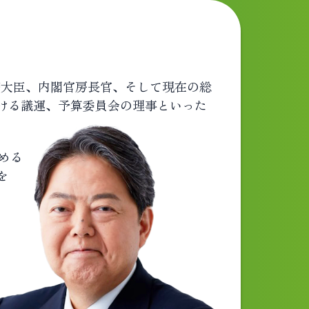
務大臣、内閣官房長官、そして現在の総
ける議運、予算委員会の理事といった
める
を