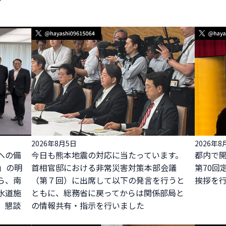
2026年8月5日
2026年8
への備
今日も熊本地震の対応に当たっています。
都内で
」の明
首相官邸における非常災害対策本部会議
第70回
ら、南
（第７回）に出席して以下の発言を行うと
挨拶を
水道施
ともに、総務省に戻ってからは関係部局と
、懇談
の情報共有・指示を行いました