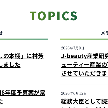
TOPICS
せ
メ
2026年7月9日
しの本棚」に林芳
J-beauty産
しました
ューティー産業の
させていただきま
和8年度予算案が衆
2026年6月12日
た
総務大臣として読