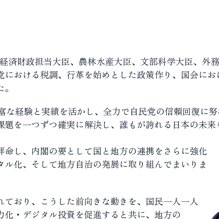
臣、経済財政担当大臣、農林水産大臣、文部科学大臣、外
党における税調、行革を始めとした政策作り、国会にお
た。
豊富な経験と実績を活かし、全力で自民党の信頼回復に努
課題を一つずつ確実に解決し、誰もが誇れる日本の未来
拝命し、内閣の要として国と地方の連携をさらに強化
タル化、そして地方自治の発展に取り組んでまいりま
れており、こうした前向きな動きを、国民一人一人
力化・デジタル投資を促進すると共に、地方の