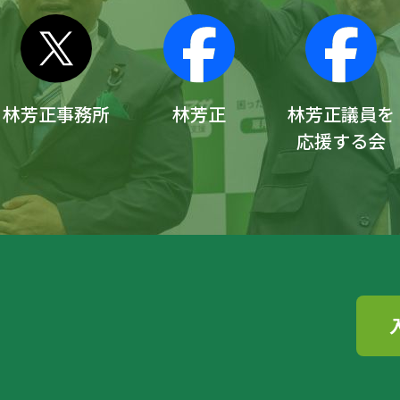
林芳正事務所
林芳正
林芳正議員を
応援する会