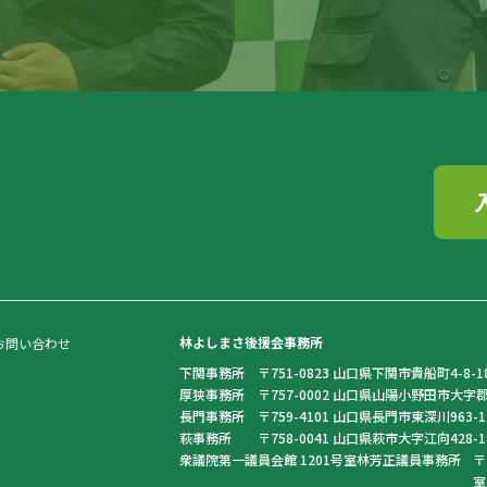
林よしまさ後援会事務所
お問い合わせ
下関事務所
〒751-0823 山口県下関市貴船町4-8-18ヒル
厚狭事務所
〒757-0002 山口県山陽小野田市大字郡361番地
長門事務所
〒759-4101 山口県長門市東深川963-1百合田
萩事務所
〒758-0041 山口県萩市大字江向428-17 TE
衆議院第一議員会館 1201号室林芳正議員事務所
〒
室